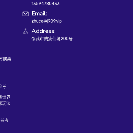
13594780433
Email:
zhuce@j909.vip
Address:
邵武市贱疲仙境200号
官方购票
略
参考
墨世界
球玩法
注参考