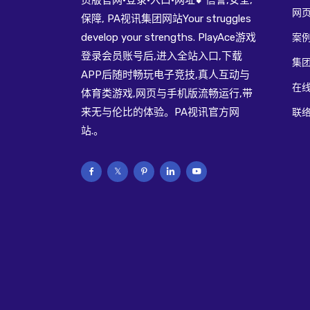
页版官网·登录·入口·网址💕信誉,安全,
网页
保障, PA视讯集团网站Your struggles
develop your strengths. PlayAce游戏
案
登录会员账号后,进入全站入口,下载
集
APP后随时畅玩电子竞技,真人互动与
在
体育类游戏,网页与手机版流畅运行,带
来无与伦比的体验。PA视讯官方网
联络
站.。