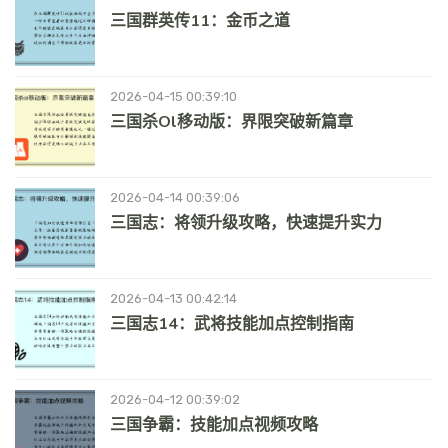
三国群英传11：金币之道
2026-04-15 00:39:10
三国杀ol移动版：界限突破新篇章
2026-04-14 00:39:06
三国志：将领升级攻略，快速提升实力
2026-04-13 00:42:14
三国志14：武将技能加点控制指南
2026-04-12 00:39:02
三国争霸：技能加点视频攻略