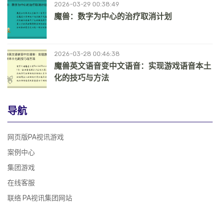
2026-03-29 00:38:49
魔兽：数字为中心的治疗取消计划
2026-03-28 00:46:38
魔兽英文语音变中文语音：实现游戏语音本土
化的技巧与方法
导航
网页版PA视讯游戏
案例中心
集团游戏
在线客服
联络 PA视讯集团网站