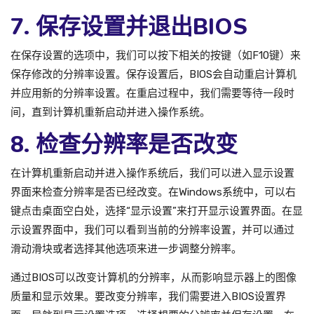
7. 保存设置并退出BIOS
在保存设置的选项中，我们可以按下相关的按键（如F10键）来
保存修改的分辨率设置。保存设置后，BIOS会自动重启计算机
并应用新的分辨率设置。在重启过程中，我们需要等待一段时
间，直到计算机重新启动并进入操作系统。
8. 检查分辨率是否改变
在计算机重新启动并进入操作系统后，我们可以进入显示设置
界面来检查分辨率是否已经改变。在Windows系统中，可以右
键点击桌面空白处，选择“显示设置”来打开显示设置界面。在显
示设置界面中，我们可以看到当前的分辨率设置，并可以通过
滑动滑块或者选择其他选项来进一步调整分辨率。
通过BIOS可以改变计算机的分辨率，从而影响显示器上的图像
质量和显示效果。要改变分辨率，我们需要进入BIOS设置界