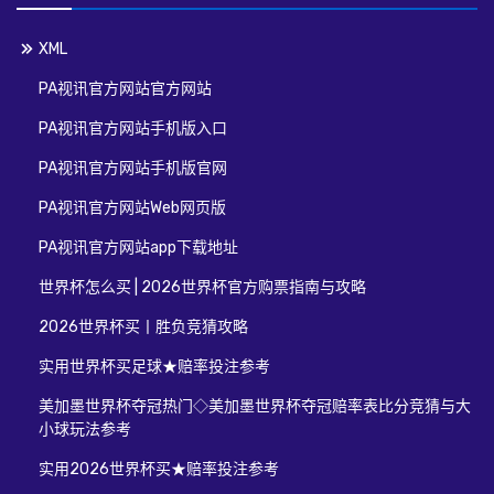
XML
PA视讯官方网站官方网站
PA视讯官方网站手机版入口
PA视讯官方网站手机版官网
PA视讯官方网站Web网页版
PA视讯官方网站app下载地址
世界杯怎么买 | 2026世界杯官方购票指南与攻略
2026世界杯买丨胜负竞猜攻略
实用世界杯买足球★赔率投注参考
美加墨世界杯夺冠热门◇美加墨世界杯夺冠赔率表比分竞猜与大
小球玩法参考
实用2026世界杯买★赔率投注参考