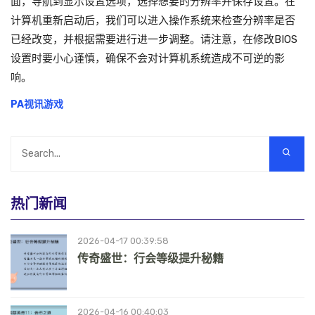
面，导航到显示设置选项，选择想要的分辨率并保存设置。在
计算机重新启动后，我们可以进入操作系统来检查分辨率是否
已经改变，并根据需要进行进一步调整。请注意，在修改BIOS
设置时要小心谨慎，确保不会对计算机系统造成不可逆的影
响。
PA视讯游戏
热门新闻
2026-04-17 00:39:58
传奇盛世：行会等级提升秘籍
2026-04-16 00:40:03