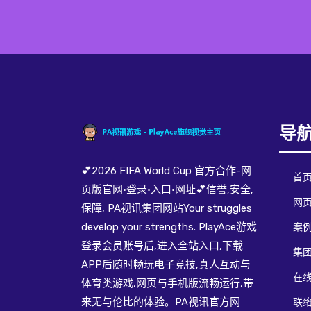
导
💕2026 FIFA World Cup 官方合作-网
首
页版官网·登录·入口·网址💕信誉,安全,
网页
保障, PA视讯集团网站Your struggles
develop your strengths. PlayAce游戏
案
登录会员账号后,进入全站入口,下载
集
APP后随时畅玩电子竞技,真人互动与
在
体育类游戏,网页与手机版流畅运行,带
来无与伦比的体验。PA视讯官方网
联络